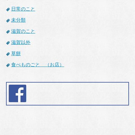
日常のこと
未分類
滋賀のこと
滋賀以外
草餅
食べものごと （お店）