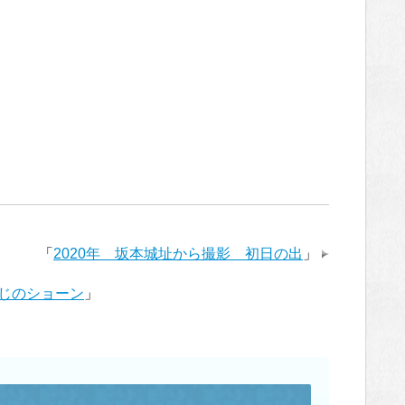
「
2020年 坂本城址から撮影 初日の出
」
じのショーン
」