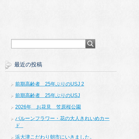
最近の投稿
前期高齢者 25年ぶりのUSJ 2
前期高齢者 25年ぶりのUSJ
2026年 お花見 笠原桜公園
バルーンフラワー・花の大人きれいめカー
ド
浜大津こだわり朝市にいきました。