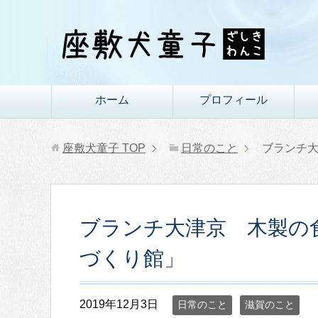
ホーム
プロフィール
座敷犬童子
TOP
日常のこと
ブランチ
ブランチ大津京 木製の
づくり館」
2019年12月3日
日常のこと
滋賀のこと