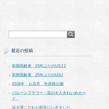
最近の投稿
前期高齢者 25年ぶりのUSJ 2
前期高齢者 25年ぶりのUSJ
2026年 お花見 笠原桜公園
バルーンフラワー・花の大人きれいめカー
ド
浜大津こだわり朝市にいきました。