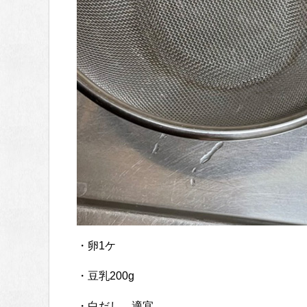
・卵1ケ
・豆乳200g
・白だし 適宜