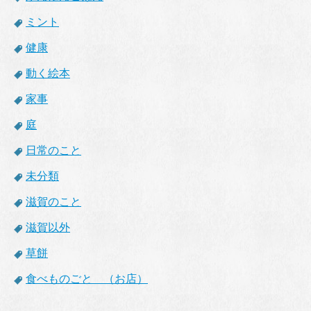
ミント
健康
動く絵本
家事
庭
日常のこと
未分類
滋賀のこと
滋賀以外
草餅
食べものごと （お店）