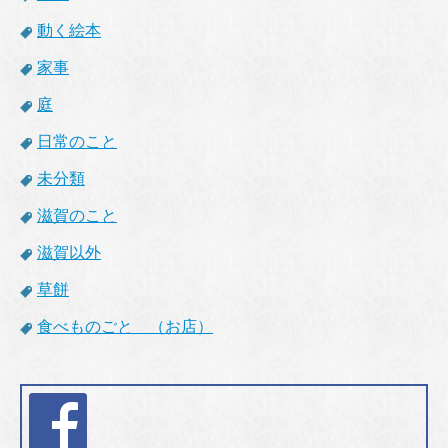
動く絵本
家事
庭
日常のこと
未分類
滋賀のこと
滋賀以外
草餅
食べものごと （お店）