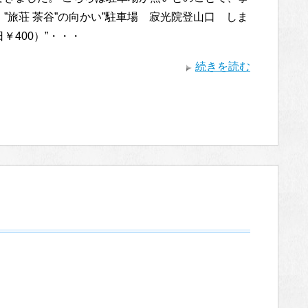
”旅荘 茶谷”の向かい”駐車場 寂光院登山口 しま
￥400）”・・・
続きを読む