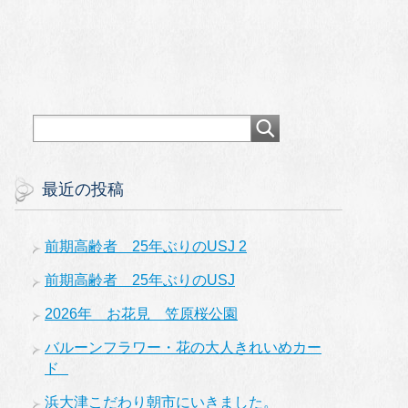
最近の投稿
前期高齢者 25年ぶりのUSJ 2
前期高齢者 25年ぶりのUSJ
2026年 お花見 笠原桜公園
バルーンフラワー・花の大人きれいめカー
ド
浜大津こだわり朝市にいきました。