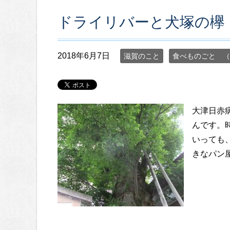
ドライリバーと犬塚の欅
2018年6月7日
滋賀のこと
食べものごと （
大津日赤
んです。
いっても
きなパン