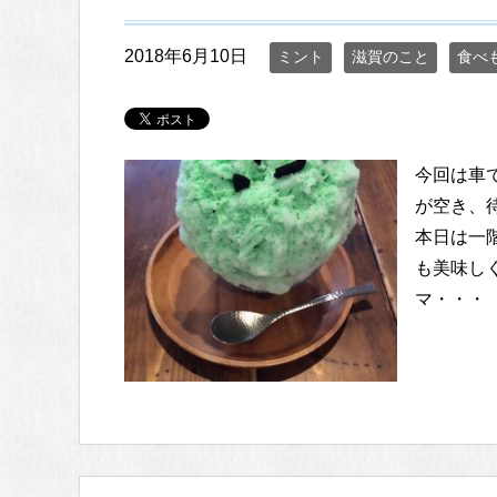
2018年6月10日
ミント
滋賀のこと
食べ
今回は車
が空き、
本日は一
も美味し
マ・・・