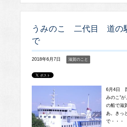
うみのこ 二代目 道の
で
2018年6月7日
滋賀のこと
6月4日
みのこ”
の船で滋
あ。きっ
で・・・