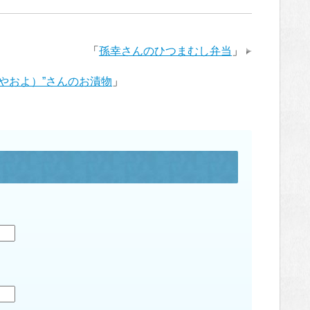
「
孫幸さんのひつまむし弁当
」
（やおよ）”さんのお漬物
」