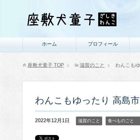
ホーム
プロフィール
座敷犬童子
TOP
滋賀のこと
わんこもゆ
わんこもゆったり 高島市の
2022年12月1日
滋賀のこと
食べものごと 