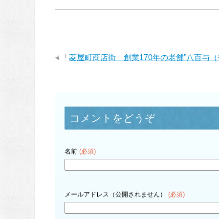
「
菱屋町商店街 創業170年の老舗”八百与
コメントをどうぞ
名前
(必須)
メールアドレス（公開されません）
(必須)