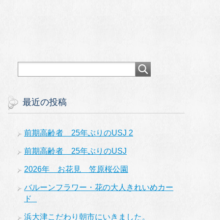
最近の投稿
前期高齢者 25年ぶりのUSJ 2
前期高齢者 25年ぶりのUSJ
2026年 お花見 笠原桜公園
バルーンフラワー・花の大人きれいめカー
ド
浜大津こだわり朝市にいきました。