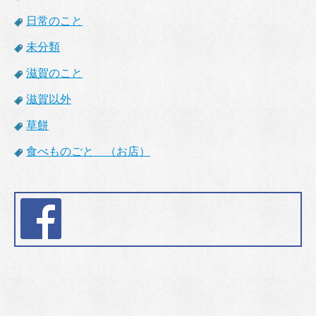
日常のこと
未分類
滋賀のこと
滋賀以外
草餅
食べものごと （お店）