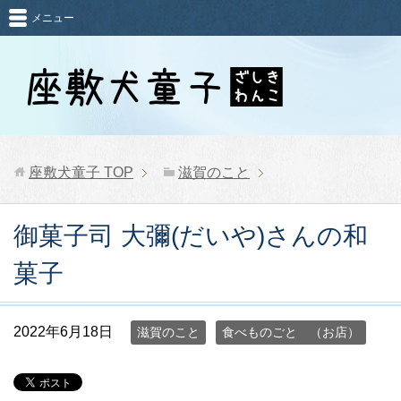
メニュー
座敷犬童子
TOP
滋賀のこと
御菓子司 大彌(だいや)さんの和
菓子
2022年6月18日
滋賀のこと
食べものごと （お店）