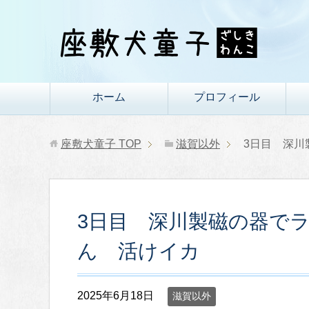
ホーム
プロフィール
座敷犬童子
TOP
滋賀以外
3日目 深川
3日目 深川製磁の器で
ん 活けイカ
2025年6月18日
滋賀以外