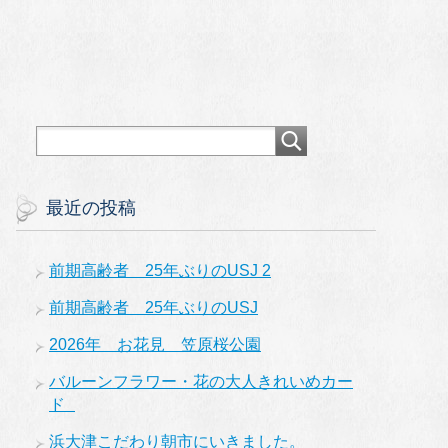
最近の投稿
前期高齢者 25年ぶりのUSJ 2
前期高齢者 25年ぶりのUSJ
2026年 お花見 笠原桜公園
バルーンフラワー・花の大人きれいめカー
ド
浜大津こだわり朝市にいきました。